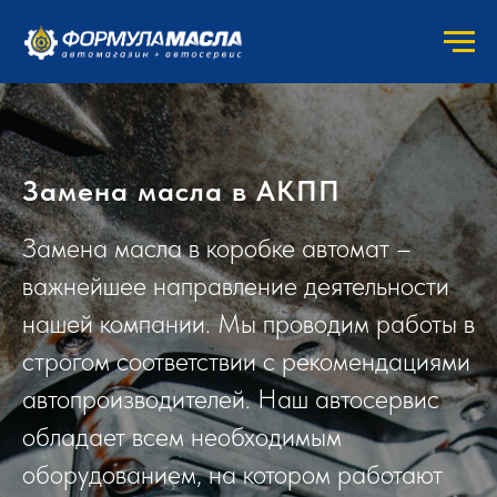
Замена масла в АКПП
Замена масла в коробке автомат –
важнейшее направление деятельности
нашей компании. Мы проводим работы в
строгом соответствии с рекомендациями
автопроизводителей. Наш автосервис
обладает всем необходимым
оборудованием, на котором работают