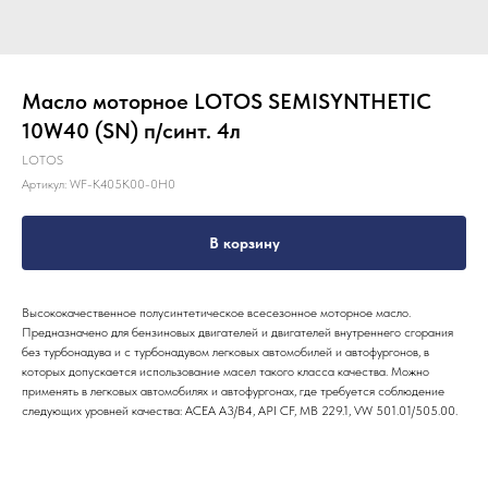
Масло моторное LOTOS SEMISYNTHETIC
10W40 (SN) п/синт. 4л
LOTOS
Артикул:
WF-K405K00-0H0
В корзину
Высококачественное полусинтетическое всесезонное моторное масло.
Предназначено для бензиновых двигателей и двигателей внутреннего сгорания
без турбонадува и с турбонадувом легковых автомобилей и автофургонов, в
которых допускается использование масел такого класса качества. Можно
применять в легковых автомобилях и автофургонах, где требуется соблюдение
следующих уровней качества: ACEA A3/B4, API CF, MB 229.1, VW 501.01/505.00.