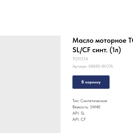
Масло моторное T
SL/CF синт. (1л)
TOYOTA
Артикул:
08880-80376
В корзину
Тип: Синтетическое
Вязкость: 5W40
API: SL
API: CF