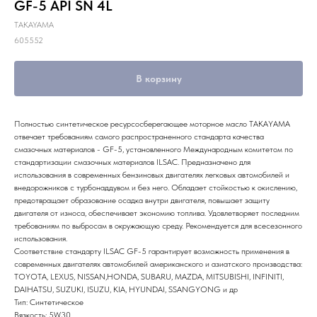
GF-5 API SN 4L
TAKAYAMA
605552
В корзину
Полностью синтетическое ресурсосберегающее моторное масло ТАКАYАМА
отвечает требованиям самого распространенного стандарта качества
смазочных материалов - GF-5, установленного Международным комитетом по
стандартизации смазочных материалов ILSAC. Предназначено для
использования в современных бензиновых двигателях легковых автомобилей и
внедорожников с турбонаддувом и без него. Обладает стойкостью к окислению,
предотвращает образование осадка внутри двигателя, повышает защиту
двигателя от износа, обеспечивает экономию топлива. Удовлетворяет последним
требованиям по выбросам в окружающую среду. Рекомендуется для всесезонного
использования.
Соответствие стандарту ILSAC GF-5 гарантирует возможность применения в
современных двигателях автомобилей американского и азиатского производства:
ТОYОТА, LEXUS, NISSAN,HONDA, SUBARU, MAZDA, MITSUBISHI, INFINITI,
DAIHATSU, SUZUКI, ISUZU, КIА, HYUNDAI, SSANGYONG и др
Тип: Синтетическое
Вязкость: 5W30