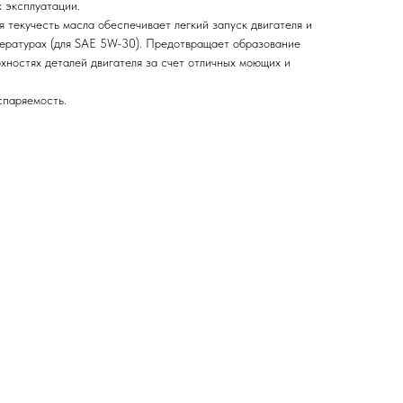
х эксплуатации.
 текучесть масла обеспечивает легкий запуск двигателя и
пературах (для SAE 5W-30). Предотвращает образование
хностях деталей двигателя за счет отличных моющих и
спаряемость.