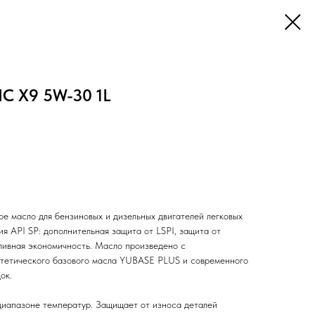
IC X9 5W-30 1L
е масло для бензиновых и дизельных двигателей легковых
я API SP: дополнительная защита от LSPI, защита от
ливная экономичность. Масло произведено с
нтетического базового масла YUBASE PLUS и современного
ок.
иапазоне температур. Защищает от износа деталей