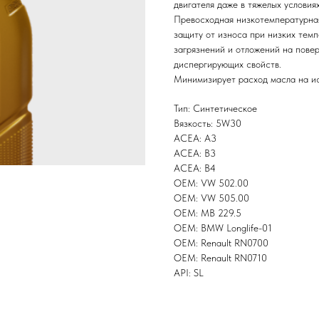
двигателя даже в тяжелых условия
Превосходная низкотемпературная
защиту от износа при низких тем
загрязнений и отложений на повер
диспергирующих свойств.
Минимизирует расход масла на и
Тип: Синтетическое
Вязкость: 5W30
ACEA: A3
ACEA: B3
ACEA: B4
OEM: VW 502.00
OEM: VW 505.00
OEM: MB 229.5
OEM: BMW Longlife-01
OEM: Renault RN0700
OEM: Renault RN0710
API: SL