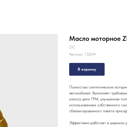
Масло моторное Z
ZIC
Артикул:
132614
В корзину
Полностью синтетическое моторно
автомобилей. Выполняет требовани
износа цепи ГРМ, улучшенная топ
использованием собственного си
сбалансированного пакета присад
Эффективно работает в широком д