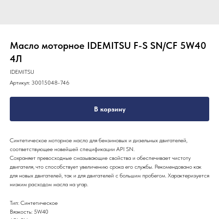
Масло моторное IDEMITSU F-S SN/CF 5W40
4Л
IDEMITSU
Артикул:
30015048-746
В корзину
Синтетическое моторное масло для бензиновых и дизельных двигателей,
соответствующее новейшей спецификации API SN.
Сохраняет превосходные смазывающие свойства и обеспечивает чистоту
двигателя, что способствует увеличению срока его службы. Рекомендовано как
для новых двигателей, так и для двигателей с большим пробегом. Характеризуется
низким расходом масла на угар.
Тип: Синтетическое
Вязкость: 5W40