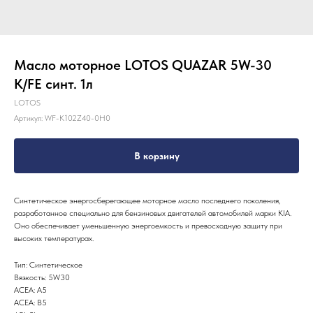
Масло моторное LOTOS QUAZAR 5W-30
K/FE синт. 1л
LOTOS
Артикул:
WF-K102Z40-0H0
В корзину
Синтетическое энергосберегающее моторное масло последнего поколения,
разработанное специально для бензиновых двигателей автомобилей марки KIA.
Оно обеспечивает уменьшенную энергоемкость и превосходную защиту при
высоких температурах.
Тип: Синтетическое
Вязкость: 5W30
ACEA: A5
ACEA: B5