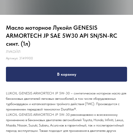
Масло моторное Лукойл GENESIS
ARMORTECH JP SAE 5W30 API SN/SN-RC
синт. (1л)
ЛУКОЙЛ
Артикул:
3149900
В корзину
LUKOIL GENESIS ARMORTECH JP 5W-30
– синтетическое моторное масло для
бензиновых двигателей легковых автомобилей, в том числе оборудованных
турбонаддувом и катализаторами тройного действия (TWC). Производится с
применением передовой технологии DuraMax®.
LUKOIL GENESIS ARMORTECH JP 5W-30
рекомендовано к всесезонному
применению в бензиновых двигателях автомобилей Toyota, Honda, Infiniti, Lexus,
Mazda, Nissan, Suzuki, Subaru, Acura как в гарантийный, так и послегарантийный
период эксплуатации. Также подходит для применения в двигателях других