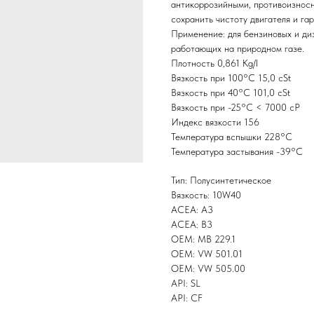
антикоррозийными, противоизнос
сохранить чистоту двигателя и га
Применение: для бензиновых и диз
работающих на природном газе.
Плотность 0,861 Kg/l
Вязкость при 100°С 15,0 cSt
Вязкость при 40°С 101,0 cSt
Вязкость при -25°С < 7000 cP
Индекс вязкости 156
Температура вспышки 228°С
Температура застывания -39°С
Тип: Полусинтетическое
Вязкость: 10W40
ACEA: A3
ACEA: B3
OEM: MB 229.1
OEM: VW 501.01
OEM: VW 505.00
API: SL
API: CF