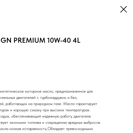
NGN PREMIUM 10W-40 4L
интетическое моторное масло, предназначенное для
изельных двигателей с турбонаддувом и без,
лей, работающих на природном газе. Масло гарантирует
турах и хорошую смазку при высоких температурах.
адок, обеспечивающий надежную работу двигателя.
вует экономии топлива и сокращению вредных выбросов.
масла низкая испаряемость.Обладает превосходными