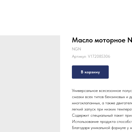
Масло моторное 
NGN
Артикул:
V172085306
В корзину
Универсальное всесезонное полус
смазки всех типов бензиновых и д
многоклапанных, а также двигате
легкий запуск при низких темпера
Содержит специальный пакет прис
Использование продукта способст
Благодаря уникальной формуле у 