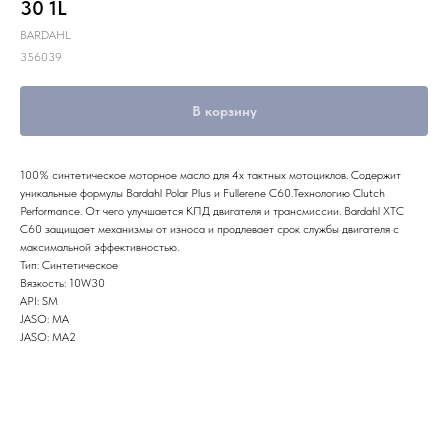
30 1L
BARDAHL
356039
В корзину
100% синтетическое моторное масло для 4х тактных мотоциклов. Содержит
уникальные формулы Bardahl Polar Plus и Fullerene C60.Технологию Clutch
Performance. От чего улучшается КПД двигателя и трансмиссии. Bardahl XTC
C60 защищает механизмы от износа и продлевает срок службы двигателя с
максимальной эффективностью.
Тип: Синтетическое
Вязкость: 10W30
API: SM
JASO: MA
JASO: MA2