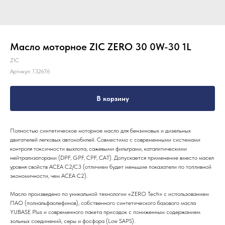
Масло моторное ZIC ZERO 30 0W-30 1L
ZIC
Артикул:
132676
В корзину
Полностью синтетическое моторное масло для бензиновых и дизельных
двигателей легковых автомобилей. Совместимо с современными системами
контроля токсичности выхлопа, сажевыми фильтрами, каталитическими
нейтрализаторами (DPF, GPF, CPF, CAT). Допускается применение вместо масел
уровня свойств ACEA C2/C3 (отличием будет меньшие показатели по топливной
экономичности, чем ACEA C2).
Масло произведено по уникальной технологии «ZERO Tech» с использованием
ПАО (полиальфаолефинов), собственного синтетического базового масла
YUBASE Plus и современного пакета присадок с пониженным содержанием
зольных соединений, серы и фосфора (Low SAPS).