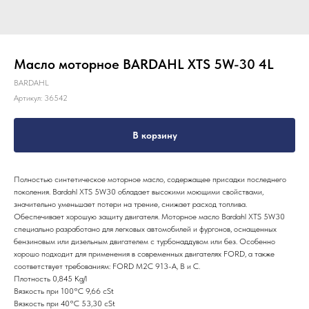
Масло моторное BARDAHL XTS 5W-30 4L
BARDAHL
Артикул:
36542
В корзину
Полностью синтетическое моторное масло, содержащее присадки последнего
поколения. Bardahl XTS 5W30 обладает высокими моющими свойствами,
значительно уменьшает потери на трение, снижает расход топлива.
Обеспечивает хорошую защиту двигателя. Моторное масло Bardahl XTS 5W30
специально разработано для легковых автомобилей и фургонов, оснащенных
бензиновым или дизельным двигателем с турбонаддувом или без. Особенно
хорошо подходит для применения в современных двигателях FORD, а также
соответствует требованиям: FORD M2C 913-A, B и C.
Плотность 0,845 Kg/l
Вязкость при 100°С 9,66 cSt
Вязкость при 40°С 53,30 cSt