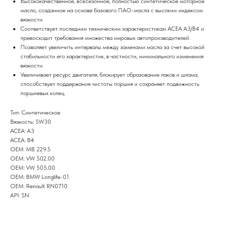
Высококачественное, всесезонное, полностью синтетическое моторное
масло, созданное на основе базового ПАО-масла с высоким индексом
вязкости.
Соответствует последним техническим характеристикам ACEA A3/B4 и
превосходит требования множества мировых автопроизводителей.
Позволяет увеличить интервалы между заменами масла за счет высокой
стабильности его характеристик, в частности, минимального изменения
вязкости.
Увеличивает ресурс двигателя, блокирует образование лаков и шлама,
способствует поддержания чистоты поршня и сохраняет подвижность
поршневых колец.
Тип: Синтетическое
Вязкость: 5W30
ACEA: A3
ACEA: B4
OEM: MB 229.5
OEM: VW 502.00
OEM: VW 505.00
OEM: BMW Longlife-01
OEM: Renault RN0710
API: SN