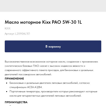
Масло моторное Kixx PAO 5W-30 1L
KIXX
Артикул:
L2090AL1E1
В корзину
Высококачественное всесезонное моторное масло, созданное с применением
синтетических базовых ПАО-масел с высоким индексом вязкости и
современного эффективного пакета присадок, для бензиновых и дизельных
двигателей пассажирских автомобилей.
ПРИМЕНЕНИЕ
Бензиновые и дизельные двигатели легковых автомобилей, согласно
спецификации ACEA A3/B4.
Портативные генераторы, производители которых рекомендуют моторные
масла для четырехтактных двигателей легковых автомобилей.
ПРЕИМУЩЕСТВА