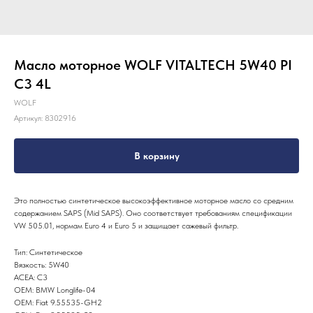
Масло моторное WOLF VITALTECH 5W40 PI
C3 4L
WOLF
Артикул:
8302916
В корзину
Это полностью синтетическое высокоэффективное моторное масло со средним
содержанием SAPS (Mid SAPS). Оно соответствует требованиям спецификации
VW 505.01, нормам Euro 4 и Euro 5 и защищает сажевый фильтр.
Тип: Синтетическое
Вязкость: 5W40
ACEA: C3
OEM: BMW Longlife-04
OEM: Fiat 9.55535-GH2