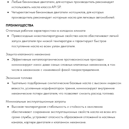
Любые бензиновые двигатели, для которых производитель рекомендует
использовать масла класса API SP.
Четырехтактные бензиновые двигатели мотоциклов, для которых
производитель рекомендует моторные масла для легковых автомобилей.
ПРЕИМУЩЕСТВА
Отличные рабочие характеристики в холодном климате
Превосходные низкотемпературные свойства масла обеспечивают легкий
запуск двигателя при низкой температуре и гарантируют быстрое
поступление масла ко всем узлам двигателя.
Защита клапанного механизма
Эффективные металлоорганические противоизносные присадки
минимизируют износ даже самых сложных клапанных механизмов, в том
числе в механизмах с изменяемой фазой газораспределения.
Экономия топлива
Тщательно подобранные синтетические базовые масла с высоким индексом
вязкости, усиленные модификатором трения, минимизируют внутренние
механические потери двигателя, что позволяет снизить расход топлива.
Минимальные эксплуатационные затраты
Высокая температурная стабильность и стойкость к окислению
обеспечивают сохранение эксплуатационных свойств масла на всем его
сроке службы, устраняют опасность образования отложений в масляных
каналах, картере двигателя и клапанном механизме.