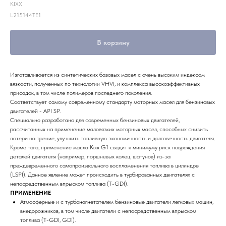
KIXX
L215144TE1
В корзину
Изготавливается из синтетических базовых масел с очень высоким индексом
вязкости, полученных по технологии VHVI, и комплекса высокоэффективных
присадок, в том числе полимеров последнего поколения.
Соответствует самому современному стандарту моторных масел для бензиновых
двигателей - API SP.
Специально разработано для современных бензиновых двигателей,
рассчитанных на применение маловязких моторных масел, способных снизить
потери на трение, улучшить топливную экономичность и долговечность двигателя.
Кроме того, применение масла Kixx G1 сводит к минимуму риск повреждения
деталей двигателя (например, поршневых колец, шатунов) из-за
преждевременного самопроизвольного воспламенения топлива в цилиндре
(LSPI). Данное явление может происходить в турбированных двигателях с
непосредственным впрыском топлива (T-GDI).
ПРИМЕНЕНИЕ
Атмосферные и с турбонагнетателем бензиновые двигатели легковых машин,
внедорожников, в том числе двигатели с непосредственным впрыском
топлива (T-GDI, GDI).