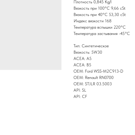
Плотность 0,845 Kg/l
Вязкость при 100°С 9,66 cSt
Вязкость при 40°С 53,30 cSt
Индекс вязкости 168
Температура вспышки 220°С
Температура застывания -45°С
Тип: Синтетическое
Вязкость: 5W30
ACEA: A5
ACEA: B5
OEM: Ford WSS-M2C913-D
OEM: Renault RN0700
OEM: STJLR 03.5003
API: SL
API: CF