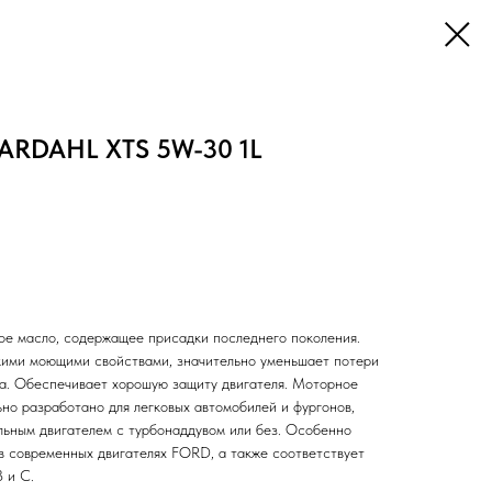
ARDAHL XTS 5W-30 1L
е масло, содержащее присадки последнего поколения.
кими моющими свойствами, значительно уменьшает потери
ва. Обеспечивает хорошую защиту двигателя. Моторное
но разработано для легковых автомобилей и фургонов,
ьным двигателем с турбонаддувом или без. Особенно
в современных двигателях FORD, а также соответствует
 и C.