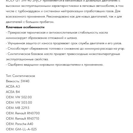
ROLF GT 5W-40 SN/CF применяется в бензиновых и дизельных двигателях с
высокими эксплуатационными характеристиками в легковых автомобилях, в том
числе с турбонаддувом и системами нейтрализации отработавших газов. Для
всесезонного применения. Рекомендовано как для новых двигателей, так и для
двигателей с большим пробегом.
Ключевые особенности
• Прекрасная термическая и антиокислительная стабильность масла
минимизирует образование отложений и шлама.
• Улучшенная защита от износа продлевает срок службы двигателя и его узлов.
• Способствует сбережению топлива и снижению до минимума расхода на угар.
• Синтетическое базовое масло придает превосходные низкотемпературные
эксплуатационные свойства.
• Одобрено ведущими мировыми производителями к применению.
Тип: Синтетическое
Вязкость: 5W40
ACEA: A3
ACEA: B4
OEM: VW 502.00
OEM: VW 505.00
OEM: MB 229.5
OEM: Renault RN0700
OEM: Renault RN0710
OEM: Porsche A40
OEM: GM-LL-A-025