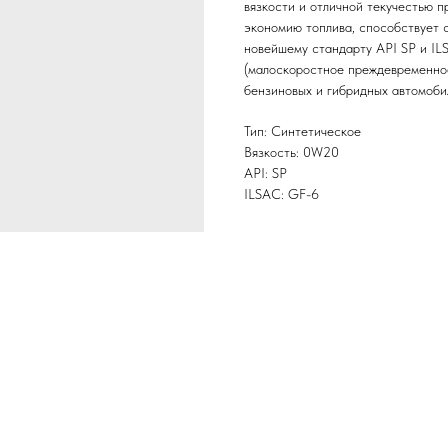
вязкости и отличной текучестью
экономию топлива, способствует
новейшему стандарту API SP и I
(малоскоростное преждевременное
бензиновых и гибридных автомоби
Тип: Синтетическое
Вязкость: 0W20
API: SP
ILSAC: GF-6