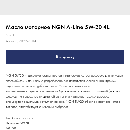
Масло моторное NGN A-Line 5W-20 4L
NGN
Артикул:
V182575114
В корзину
NGN 5W20 – высококачественное синтетическое моторное масло для легковых
автомобилей. Специально разработано для двигателей, оснащённых прямым
впрыском топлива и турбонаддувом. Масло предотвращает
высокотемпературное окисление и образование различных отложений (лаков и
шламов) на поверхностях деталей двигателя и отвечает самым высоким
стандартам защиты двигателя от износа. NGN 5W20 обеспечивает экономию
топлива, способствует снижению выбросов.
Тип: Синтетическое
Вязкость: 5W20
API: SP