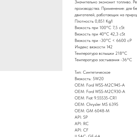
Значительно экономит топливо. Р
производства. Применение: для бе
двигателей, работающих на приро
Плотность 0,851 Kg/l
Вязкость при 100°С 7,5 cSt
Вязкость при 40°С 42,3 cSt
Вязкость при -30°С < 6600 cP
Индекс вязкости 142
Температура вспышки 218°С
Температура застывания -36°С
Тип: Синтетическое
Вязкость: 5W20
OEM: Ford WSS-M2C945-A
OEM: Ford WSS-M2C930-A
OEM: Fiat 9.55535-CR1
OEM: Chrysler MS 6395
OEM: GM 6048-M
API: SP
API: RC
API: CF
ILSAC: GF-6A