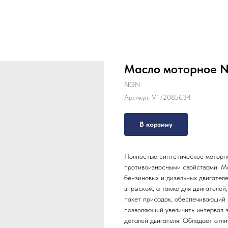
Масло моторное 
NGN
Артикул:
V172085634
В корзину
Полностью синтетическое моторн
противоизносными свойствами. Мо
бензиновых и дизельных двигателе
впрыском, а также для двигателе
пакет присадок, обеспечивающий
позволяющий увеличить интервал 
деталей двигателя. Обладает отл