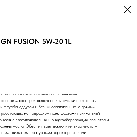
NGN FUSION 5W-20 1L
ое масло высочайшего класса с отличными
торное масло предназначено для смазки всех типов
й с турбонаддувом и без, многоклапанных, с прямым
й, работающих на природном газе. Содержит уникальный
 высокие противоизносные и энергосберегающие свойства и
замены масла. Обеспечивает исключительную чистоту
ичными низкотемпературными характеристиками.