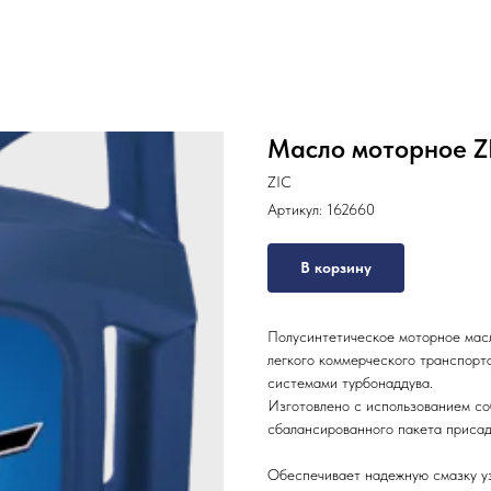
Масло моторное Z
ZIC
Артикул:
162660
В корзину
Полусинтетическое моторное масл
легкого коммерческого транспорта
системами турбонаддува.
Изготовлено с использованием со
сбалансированного пакета присад
Обеспечивает надежную смазку уз