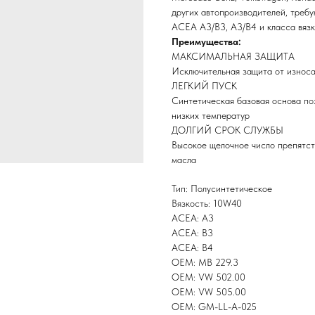
других автопроизводителей, треб
ACEA A3/B3, A3/B4 и класса вяз
Преимущества:
МАКСИМАЛЬНАЯ ЗАЩИТА
Исключительная защита от износа
ЛЕГКИЙ ПУСК
Синтетическая базовая основа поз
низких температур
ДОЛГИЙ СРОК СЛУЖБЫ
Высокое щелочное число препятст
масла
Тип: Полусинтетическое
Вязкость: 10W40
ACEA: A3
ACEA: B3
ACEA: B4
OEM: MB 229.3
OEM: VW 502.00
OEM: VW 505.00
OEM: GM-LL-A-025