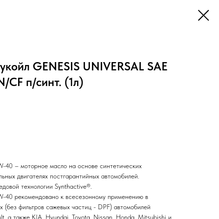
укойл GENESIS UNIVERSAL SAE
/CF п/синт. (1л)
W-40
– моторное масло на основе синтетических
льных двигателях постгарантийных автомобилей.
довой технологии Synthactive®.
W-40
рекомендовано к всесезонному применению в
х (без фильтров сажевых частиц - DPF) автомобилей
, а также KIA, Hyundai, Toyota, Nissan, Honda, Mitsubishi и