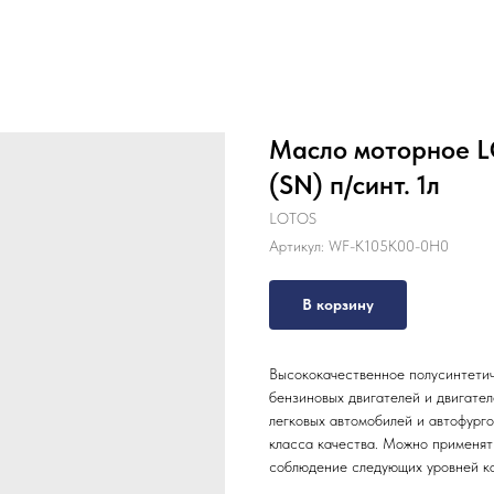
Масло моторное 
(SN) п/синт. 1л
LOTOS
Артикул:
WF-K105K00-0H0
В корзину
Высококачественное полусинтети
бензиновых двигателей и двигател
легковых автомобилей и автофурго
класса качества. Можно применять
соблюдение следующих уровней ка