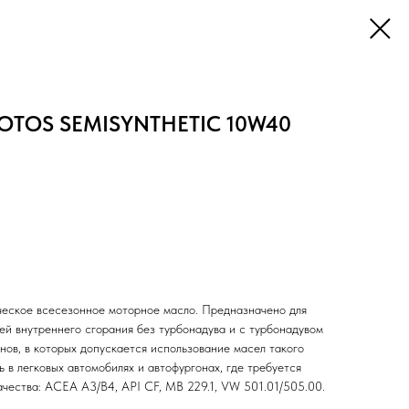
LOTOS SEMISYNTHETIC 10W40
ческое всесезонное моторное масло. Предназначено для
ей внутреннего сгорания без турбонадува и с турбонадувом
нов, в которых допускается использование масел такого
 в легковых автомобилях и автофургонах, где требуется
чества: ACEA A3/B4, API CF, MB 229.1, VW 501.01/505.00.