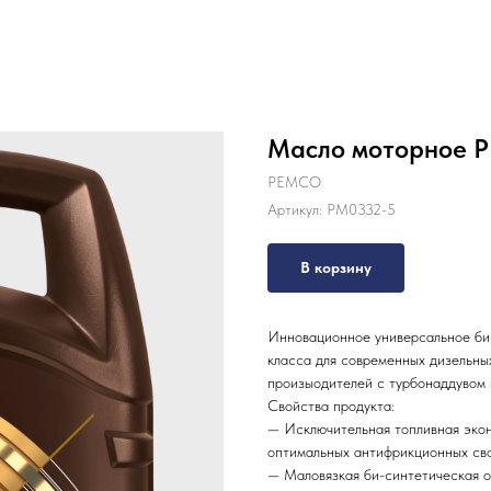
Масло моторное 
PEMCO
Артикул:
PM0332-5
В корзину
Инновационное универсальное би
класса для современных дизельны
произыодителей с турбонаддувом 
Свойства продукта:
— Исключительная топливная экон
оптимальных антифрикционных сво
— Маловязкая би-синтетическая о