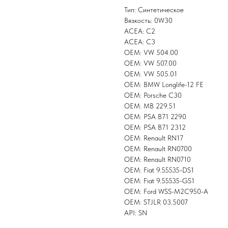
Тип: Синтетическое
Вязкость: 0W30
ACEA: C2
ACEA: C3
OEM: VW 504.00
OEM: VW 507.00
OEM: VW 505.01
OEM: BMW Longlife-12 FE
OEM: Porsche C30
OEM: MB 229.51
OEM: PSA B71 2290
OEM: PSA B71 2312
OEM: Renault RN17
OEM: Renault RN0700
OEM: Renault RN0710
OEM: Fiat 9.55535-DS1
OEM: Fiat 9.55535-GS1
OEM: Ford WSS-M2C950-A
OEM: STJLR 03.5007
API: SN