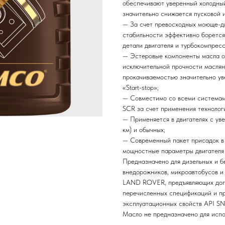
обеспечивают уверенный холодный
значительно снижается пусковой и
— За счет превосходных моюще-д
стабильности эффективно борется
детали двигателя и турбокомпрес
— Эстеровые компоненты масла о
исключительной прочности маслян
прокачиваемостью значительно ув
«Start-stop»;
— Совместимо со всеми системам
SCR за счет применения технолог
— Применяется в двигателях с ув
км) и обычных;
— Современный пакет присадок в 
мощностные параметры двигателя 
Предназначено для дизельных и бе
внедорожников, микроавтобусов 
LAND ROVER, предъявляющих допо
перечисленных спецификаций и пр
эксплуатационных свойств API SN
Масло не предназначено для испол