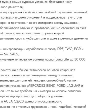
 пуск в самых суровых условиях, благодаря чему
знос двигателя;
испергирующих свойств и высочайшей термоокислительной
 со всеми видами отложений и поддерживает в чистоте
сора на протяжении всего интервала между заменами;
беспечивают отличные противоизносные свойства за счет
ой пленки, что в сочетании с превосходной
еличивает срок службы двигателя даже в режимах движения
и нейтрализации отработавших газов, DPF, TWC, EGR и
ии Mid SAPS;
еличенным интервалом замены масла (Long Life до 30 000
сочетании с би-синтетической основой сохраняет
на протяжении всего интервала между заменами.
нзиновых двигателей легковых автомобилей, легких
и легких грузовиков MERCRDES-BENZ, FORD, JAGUAR и
лнительные требования к моторным маслам согласно
едшествующим или где требуется уровень
 и ACEA C2/C3 данного класса вязкости.
ьзования в тяжелых грузовиках и иной подобной технике!