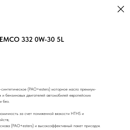
PEMCO 332 0W-30 5L
-синтетическое (PAO+esters) моторное масло премиум-
х и бензиновых двигателей автомобилей европейских
и без.
омичность за счет пониженной вязкости HTHS и
йств;
снова (PAO+esters) и высокоэффективный пакет присадок