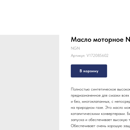
Масло моторное 
NGN
Артикул:
V172085602
В корзину
Полностью синтетическое высоко
предназначенное для смазки всех
и без, многоклапанных, с непосре
на природном газе. Это масло мо
каталитическими конвертерами. Б
запуска и обеспечивает высокую т
Обеспечивает очень хорошую защи