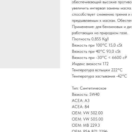
обеспечивающий высокие противо
увеличить интервал замены масла
способствует снижению трения и 
предъявляемым к маслам. Обеспеч
Применение: для бензиновых и диз
работающих на природном газе.
Плотность 0,855 Kg/l
Вязкость при 100°С 15,0 cSt
Вязкость при 40°С 93,0 cSt
Вязкость при -30°С < 6600 cP
Индекс вязкости 172
Температура вспышки 222°С
Температура застывания -42°С
Тип: Синтетическое
Вязкость: 5W40
ACEA: A3
ACEA: B4
OEM: VW 502.00
OEM: VW 505.00
OEM: MB 229.3
OEM: PSA B71 2296