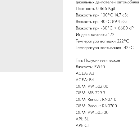
дизельных двигателей автомобилей
Плотность 0,866 Kg/l
Вязкость при 100°С 14,7 cSt
Вязкость при 40°С 89,4 cSt
Вязкость при -30°С < 6600 cP
Индекс вязкости 172
Температура вспышки 222°С
Температура застывания -42°С
Тип: Полусинтетическое
Вязкость: 5W40
ACEA: A3
ACEA: B4
OEM: VW 502.00
OEM: MB 229.3
OEM: Renault RN0710
OEM: Renault RN0700
OEM: VW 505.00
API: SL
API: CF