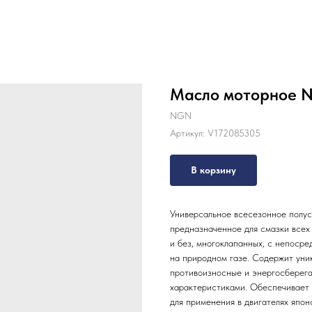
Масло моторное 
NGN
Артикул:
V172085305
В корзину
Универсальное всесезонное полус
предназначенное для смазки всех
и без, многоклапанных, с непосре
на природном газе. Содержит уни
противоизносные и энергосберег
характеристиками. Обеспечивает 
для применения в двигателях япон