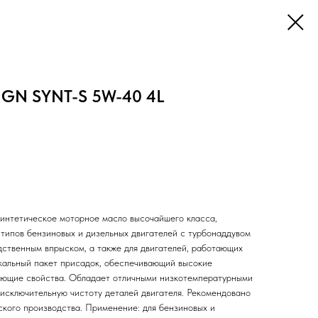
NGN SYNT-S 5W-40 4L
интетическое моторное масло высочайшего класса,
 типов бензиновых и дизельных двигателей с турбонаддувом
дственным впрыском, а также для двигателей, работающих
кальный пакет присадок, обеспечивающий высокие
ающие свойства. Обладает отличными низкотемпературными
исключительную чистоту деталей двигателя. Рекомендовано
ского производства. Применение: для бензиновых и