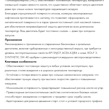
Полиальфаолефины (PAO) обеспечивают пониженную температуру замерзания и
наивысший индекс вязкости масла, что существенно облегчают запуск двигателя
даже при самых низких температурах окружающего воздуха.
Благодаря отрицательной полярности атомов, молекулы алкилированных
нафталинов притягиваются к металлу, что позволяет сформировать на
металлической поверхности в парах трения постоянный слой масляной пленки
для обеспечения непревзойденной защиты двигателя во всех диапазонах
температур. Ваш двигатель будет постоянно смазан — даже при холодном
запуске.
Применение
Рекомендовано к применению в современных бензиновых и дизельных
двигателях, включая турбированные и непосредственный впрыск, где требуется
уровень эксплуатационных свойств API SN/CF, ACEA A3/B4 и ниже. ROLF 3-
SYNTHETIC 5W-40 одобрен и рекомендуется ведущими автопроизводителями.
Ключевые особенности
• Обеспечивают постоянную защиту в любых условиях эксплуатации, при
различных стилях вождения и в широком диапазоне температур.
• Устойчиво к потере вязкости даже при сильных механических нагрузках, что
обеспечивает лучшую защиту при высоких скоростях сдвига и повышенных
нагрузках.
• Минимальная испаряемость предотвращает повышенный расход масла на угар.
• Превосходные антиокислительные свойства синтетических базовых масел
способствуют замедлению «старения» и продляют срок службы масла.
• Адаптировано для режима движения старт-стоп и условий городского трафика.