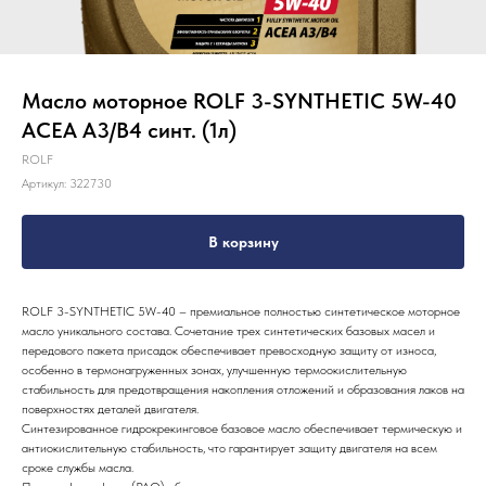
Масло моторное ROLF 3-SYNTHETIC 5W-40
ACEA A3/B4 синт. (1л)
ROLF
Артикул:
322730
В корзину
ROLF 3-SYNTHETIC 5W-40 – премиальное полностью синтетическое моторное
масло уникального состава. Сочетание трех синтетических базовых масел и
передового пакета присадок обеспечивает превосходную защиту от износа,
особенно в термонагруженных зонах, улучшенную термоокислительную
стабильность для предотвращения накопления отложений и образования лаков на
поверхностях деталей двигателя.
Синтезированное гидрокрекинговое базовое масло обеспечивает термическую и
антиокислительную стабильность, что гарантирует защиту двигателя на всем
сроке службы масла.