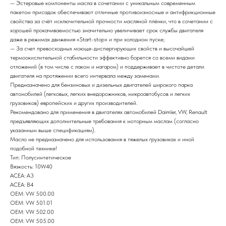
— Эстеровые компоненты масла в сочетании с уникальным современным
пакетом присадок обеспечивают отличные противоизносные и антифрикционные
свойства за счёт исключительной прочности масляной плёнки, что в сочетании с
хорошей прокачиваемостью значительно увеличивает срок службы двигателя
даже в режимах движения «Start-stop» и при холодном пуске;
— За счет превосходных моюще-диспергирующих свойств и высочайшей
термоокислительной стабильности эффективно борется со всеми видами
отложений (в том числе с лаком и нагаром) и поддерживает в чистоте детали
двигателя на протяжении всего интервала между заменами.
Предназначено для бензиновых и дизельных двигателей широкого парка
автомобилей (легковых, легких внедорожников, микроавтобусов и легких
грузовиков) европейских и других производителей.
Рекомендовано для применения в двигателях автомобилей Daimler, VW, Renault
предъявляющих дополнительные требования к моторным маслам (согласно
указанным выше спецификациям).
Масло не предназначено для использования в тяжелых грузовиках и иной
подобной технике!
Тип: Полусинтетическое
Вязкость: 10W40
ACEA: A3
ACEA: B4
OEM: VW 500.00
OEM: VW 501.01
OEM: VW 502.00
OEM: VW 505.00