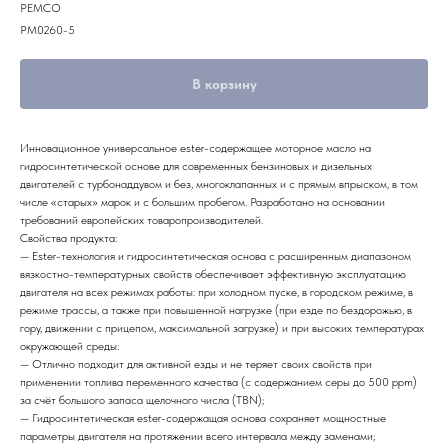
PEMCO
PM0260-5
В корзину
Инновационное универсальное ester-содержащее моторное масло на
гидросинтетической основе для современных бензиновых и дизельных
двигателей с турбонаддувом и без, многоклапанных и с прямым впрыском, в том
числе «старых» марок и с большим пробегом. Разработано на основании
требований европейских товаропроизводителей.
Свойства продукта:
— Ester-технология и гидросинтетическая основа с расширенным диапазоном
вязкостно-температурных свойств обеспечивает эффективную эксплуатацию
двигателя на всех режимах работы: при холодном пуске, в городском режиме, в
режиме трассы, а также при повышенной нагрузке (при езде по бездорожью, в
гору, движении с прицепом, максимальной загрузке) и при высоких температурах
окружающей среды:
— Отлично подходит для активной езды и не теряет своих свойств при
применении топлива переменного качества (с содержанием серы до 500 ppm)
за счёт большого запаса щелочного числа (TBN);
— Гидросинтетическая ester-содержащая основа сохраняет мощностные
параметры двигателя на протяжении всего интервала между заменами;