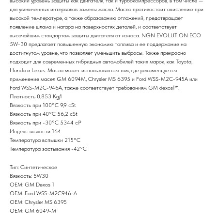
высокий уровень защиты как двигателя, так и турбокомпрессоров, в том числе —
для увеличенных интервалов замены масла. Масло противостоит окислению при
высокой температуре, а также образованию отложений, предотвращает
появление шлама и нагара на поверхностях деталей, и соответствует
высочайшим стандартам защиты двигателя от износа. NGN EVOLUTION ECO
5W-30 предлагает повышенную экономию топлива и ее поддержание на
достигнутом уровне, что позволяет уменьшить выбросы. Также прекрасно
подходит для современных гибридных автомобилей таких марок, как Toyota,
Honda и Lexus. Масло может использоваться там, где рекомендуется
применение масел GM 6094M, Chrysler MS 6395 и Ford WSS-M2C-945A или
Ford WSS-M2C-946A, также соответствует требованиям GM dexos1™.
Плотность 0,853 Kg/l
Вязкость при 100°С 9,9 cSt
Вязкость при 40°С 56,2 cSt
Вязкость при -30°С 5344 cP
Индекс вязкости 164
Температура вспышки 215°С
Температура застывания -42°С
Тип: Синтетическое
Вязкость: 5W30
OEM: GM Dexos 1
OEM: Ford WSS-M2C946-A
OEM: Chrysler MS 6395
OEM: GM 6049-M