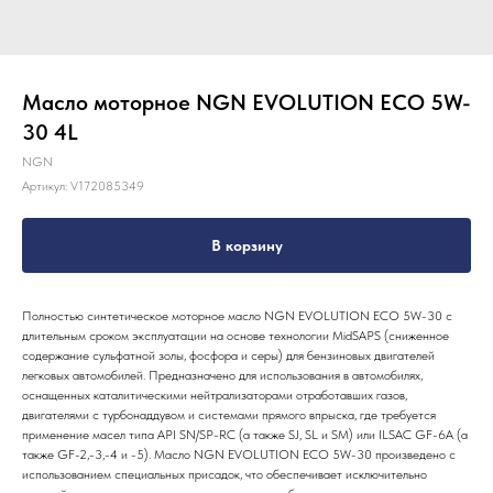
Масло моторное NGN EVOLUTION ECO 5W-
30 4L
NGN
Артикул:
V172085349
В корзину
Полностью синтетическое моторное масло NGN EVOLUTION ECO 5W-30 с
длительным сроком эксплуатации на основе технологии MidSAPS (сниженное
содержание сульфатной золы, фосфора и серы) для бензиновых двигателей
легковых автомобилей. Предназначено для использования в автомобилях,
оснащенных каталитическими нейтрализаторами отработавших газов,
двигателями с турбонаддувом и системами прямого впрыска, где требуется
применение масел типа API SN/SP-RC (а также SJ, SL и SM) или ILSAC GF-6A (а
также GF-2,-3,-4 и -5). Масло NGN EVOLUTION ECO 5W-30 произведено с
использованием специальных присадок, что обеспечивает исключительно