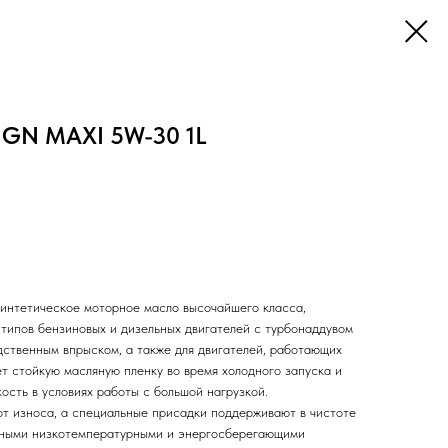
NGN MAXI 5W-30 1L
интетическое моторное масло высочайшего класса,
 типов бензиновых и дизельных двигателей с турбонаддувом
дственным впрыском, а также для двигателей, работающих
т стойкую масляную пленку во время холодного запуска и
ость в условиях работы с большой нагрузкой.
т износа, а специальные присадки поддерживают в чистоте
ичными низкотемпературными и энергосберегающими