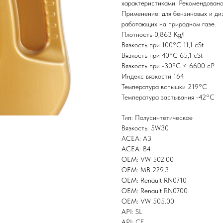
характеристиками. Рекомендовано 
Применение: для бензиновых и диз
работающих на природном газе.
Плотность 0,863 Kg/l
Вязкость при 100°С 11,1 cSt
Вязкость при 40°С 65,1 cSt
Вязкость при -30°С < 6600 cP
Индекс вязкости 164
Температура вспышки 219°С
Температура застывания -42°С
Тип: Полусинтетическое
Вязкость: 5W30
ACEA: A3
ACEA: B4
OEM: VW 502.00
OEM: MB 229.3
OEM: Renault RN0710
OEM: Renault RN0700
OEM: VW 505.00
API: SL
API: CF