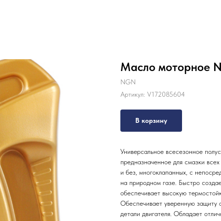
Масло моторное 
NGN
Артикул:
V172085604
В корзину
Универсальное всесезонное полус
предназначенное для смазки всех
и без, многоклапанных, с непосре
на природном газе. Быстро создае
обеспечивает высокую термостойк
Обеспечивает уверенную защиту о
детали двигателя. Обладает отл