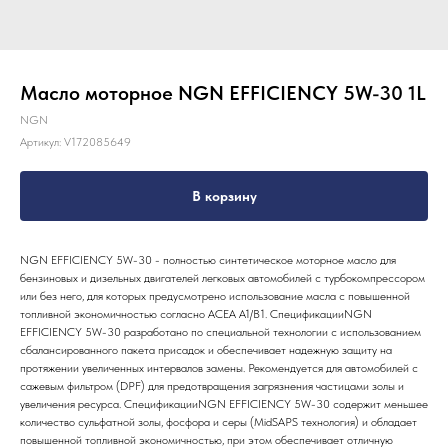
Масло моторное NGN EFFICIENCY 5W-30 1L
NGN
Артикул:
V172085649
В корзину
NGN EFFICIENCY 5W-30 - полностью синтетическое моторное масло для
бензиновых и дизельных двигателей легковых автомобилей с турбокомпрессором
или без него, для которых предусмотрено использование масла с повышенной
топливной экономичностью согласно ACEA A1/B1. СпецификацииNGN
EFFICIENCY 5W-30 разработано по специальной технологии с использованием
сбалансированного пакета присадок и обеспечивает надежную защиту на
протяжении увеличенных интервалов замены. Рекомендуется для автомобилей с
сажевым фильтром (DPF) для предотвращения загрязнения частицами золы и
увеличения ресурса. СпецификацииNGN EFFICIENCY 5W-30 содержит меньшее
количество сульфатной золы, фосфора и серы (MidSAPS технология) и обладает
повышенной топливной экономичностью, при этом обеспечивает отличную