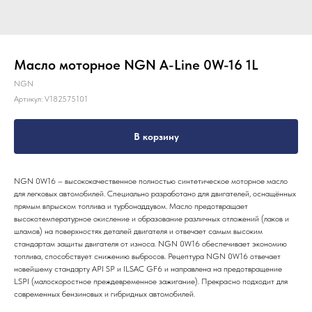
Масло моторное NGN A-Line 0W-16 1L
NGN
Артикул:
V182575101
В корзину
NGN 0W16 – высококачественное полностью синтетическое моторное масло
для легковых автомобилей. Специально разработано для двигателей, оснащённых
прямым впрыском топлива и турбонаддувом. Масло предотвращает
высокотемпературное окисление и образование различных отложений (лаков и
шламов) на поверхностях деталей двигателя и отвечает самым высоким
стандартам защиты двигателя от износа. NGN 0W16 обеспечивает экономию
топлива, способствует снижению выбросов. Рецептура NGN 0W16 отвечает
новейшему стандарту API SP и ILSAC GF6 и направлена на предотвращение
LSPI (малоскоростное преждевременное зажигание). Прекрасно подходит для
современных бензиновых и гибридных автомобилей.