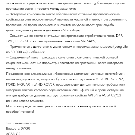
отложений и поддерживает в чистоте детали двигателя и турбокомпрессора на
протяжении всего интервала между заменами;
— Эстеровые компоненты масла обеспечивают отличные противоизносные
свойства за счет исключительной прочности масляной пленки, что в сочетании с
превосходной прокачиваемостью значительно увеличивает срок службы
двигателя даже в режимах движения «Start-stop»;
— Совместимо со всеми системами нейтрализации отработавших газов, DPF,
TWC, EGR и SCR за счет применения технологии Mid SAPS;
— Применяется в двигателях с увеличенным интервалом замены масла (Long Life
до 30 000 км) и обычных;
— Современный пакет присадок в сочетании с би-синтетической основой
сохраняет мощностные параметры двигателя на протяжении всего интервала
между заменами.
Предназначено для дизельных и бензиновых двигателей легковых автомобилей,
легких внедорожников, микроавтобусов и легких грузовиков MERCRDES-BENZ,
FORD, JAGUAR и LAND ROVER, предъявляющих дополнительные требования к
моторным маслам согласно перечисленных спецификаций и предшествующим
или где требуется уровень эксплуатационных свойств API SN и ACEA C2/C3
данного класса вязкости.
Масло не предназначено для использования в тяжелых грузовиках и иной
подобной технике!
Тип: Синтетическое
Вязкость: 0W30
ACEA: C2