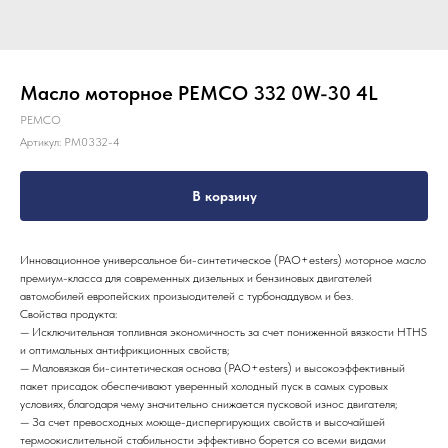
Масло моторное PEMCO 332 0W-30 4L
PEMCO
Артикул:
PM0332-4
В корзину
Инновационное универсальное би-синтетическое (PAO+esters) моторное масло
премиум-класса для современных дизельных и бензиновых двигателей
автомобилей европейских произыодителей с турбонаддувом и без.
Свойства продукта:
— Исключительная топливная экономичность за счет пониженной вязкости HTHS
и оптимальных антифрикционных свойств;
— Маловязкая би-синтетическая основа (PAO+esters) и высокоэффективный
пакет присадок обеспечивают уверенный холодный пуск в самых суровых
условиях, благодаря чему значительно снижается пусковой износ двигателя;
— За счет превосходных моюще-диспергирующих свойств и высочайшей
термоокислительной стабильности эффективно борется со всеми видами