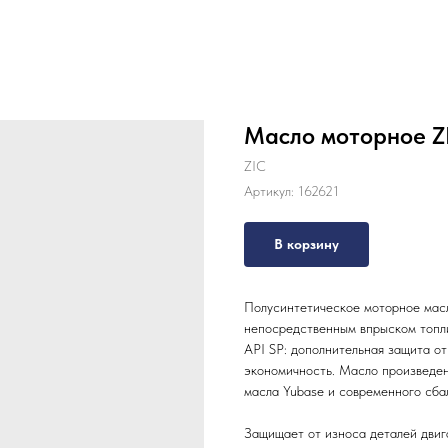
Масло моторное Z
ZIC
Артикул:
162621
В корзину
Полусинтетическое моторное масло
непосредственным впрыском топлив
API SP: дополнительная защита от
экономичность. Масло произведен
масла Yubase и современного сба
Защищает от износа деталей двиг