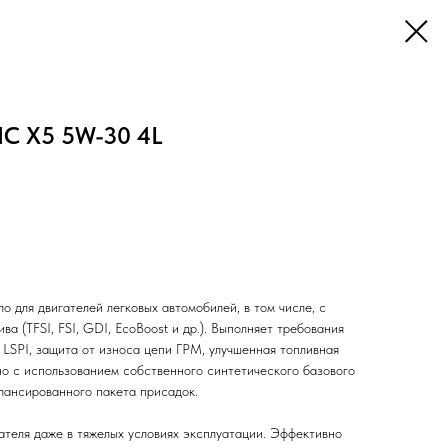
IC X5 5W-30 4L
 для двигателей легковых автомобилей, в том числе, с
а (TFSI, FSI, GDI, EcoBoost и др.). Выполняет требования
 LSPI, защита от износа цепи ГРМ, улучшенная топливная
о с использованием собственного синтетического базового
лансированного пакета присадок.
ателя даже в тяжелых условиях эксплуатации. Эффективно