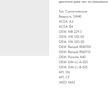
двигателя даже при экстремальны
Тип: Синтетическое
Вязкость: 5W40
ACEA: A3
ACEA: B4
OEM: MB 229.3
OEM: VW 502.00
OEM: VW 505.00
OEM: Renault RN0700
OEM: Renault RN0710
OEM: Porsche A40
OEM: GM-LL-A-025
OEM: GM-LL-B-025
API: SN
API: CF
JASO: MA2