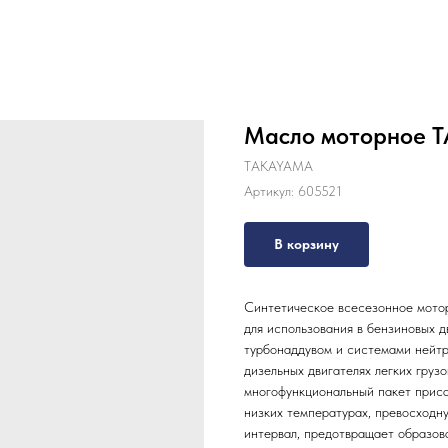
Масло моторное T
TAKAYAMA
Артикул:
605521
В корзину
Синтетическое всесезонное мот
для использования в бензиновых д
турбонаддувом и системами нейтр
дизельных двигателях легких груз
многофункциональный пакет приса
низких температурах, превосходн
интервал, предотвращает образов