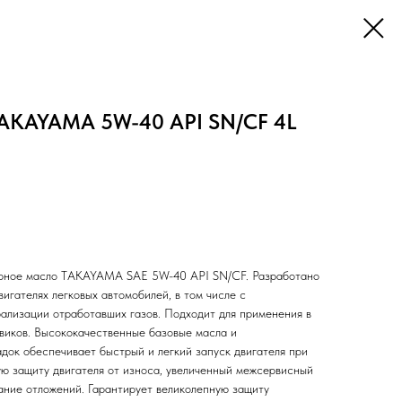
AKAYAMA 5W-40 API SN/СF 4L
орное масло TAKAYAMA SAE 5W-40 API SN/СF. Разработано
вигателях легковых автомобилей, в том числе с
ализации отработавших газов. Подходит для применения в
овиков. Высококачественные базовые масла и
док обеспечивает быстрый и легкий запуск двигателя при
ую защиту двигателя от износа, увеличенный межсервисный
ание отложений. Гарантирует великолепную защиту