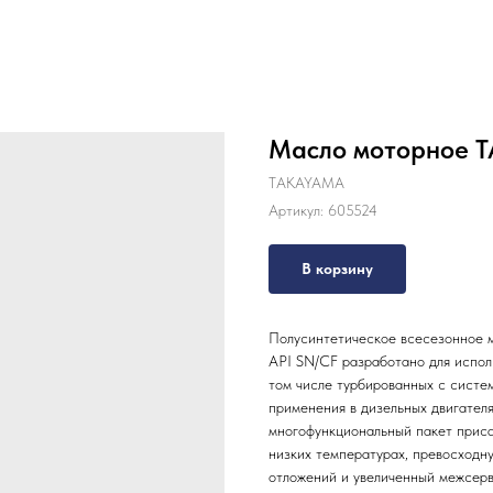
Масло моторное T
TAKAYAMA
Артикул:
605524
В корзину
Полусинтетическое всесезонное
API SN/CF разработано для исполь
том числе турбированных с систе
применения в дизельных двигателя
многофункциональный пакет приса
низких температурах, превосходн
отложений и увеличенный межсер