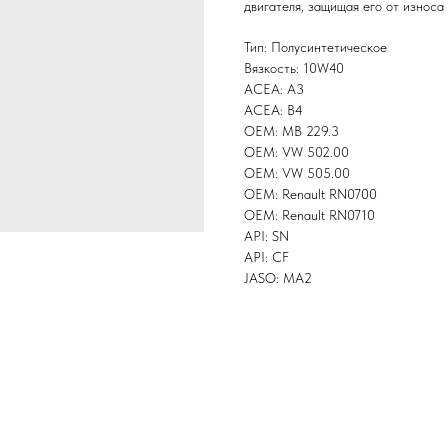
двигателя, защищая его от износа
Тип: Полусинтетическое
Вязкость: 10W40
ACEA: A3
ACEA: B4
OEM: MB 229.3
OEM: VW 502.00
OEM: VW 505.00
OEM: Renault RN0700
OEM: Renault RN0710
API: SN
API: CF
JASO: MA2